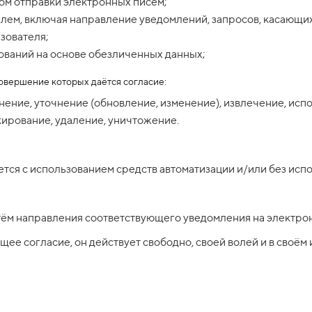
м отправки электронных писем;
лем, включая направление уведомлений, запросов, касающихс
ьзователя;
ований на основе обезличенных данных;
овершение которых даётся согласие:
ранение, уточнение (обновление, изменение), извлечение, ис
кирование, удаление, уничтожение.
ся с использованием средств автоматизации и/или без испо
утём направления соответствующего уведомления на электрон
щее согласие, он действует свободно, своей волей и в своём